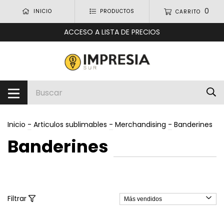
0
INICIO
PRODUCTOS
CARRITO
ACCESO A LISTA DE PRECIOS
Inicio
-
Articulos sublimables
-
Merchandising
-
Banderines
Banderines
Filtrar