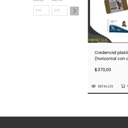
DESDE
HASTA
Credencial plast
(horizontal con o
externo). Medida
$370,00
x 5,4cm.
DETALLES