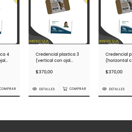
ica 4
Credencial plastica 3
Credencial p
jal
(vertical con ojal
(horizontal c
s 8,5
interno). Medidas 8,5 x
interno). Med
$370,00
$370,00
5,4cm.
5,4cm.
COMPRAR
DETALLES
COMPRAR
DETALLES