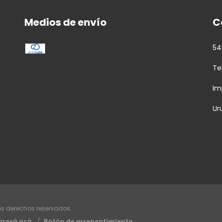
Medios de envío
C
54
Te
Im
Ur
os derechos reservados.
gresá acá.
/
Botón de arrepentimiento