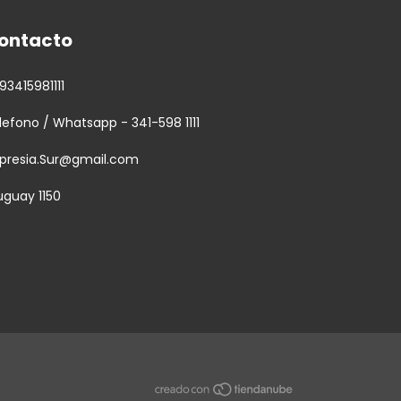
ontacto
93415981111
lefono / Whatsapp - 341-598 1111
presia.Sur@gmail.com
uguay 1150