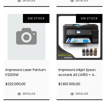
DETALLES
DETALLES
SIN STOCK
SIN STOCK
Impresora Laser Pantum
Impresora inkjet Epson
P2200W
ecotank A3 L14150 + 4
botellas de tinta de
$222.000,00
$1.801.000,00
sublimacion
DETALLES
DETALLES