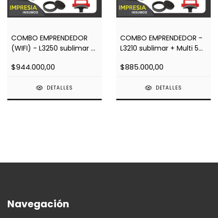
COMBO EMPRENDEDOR
COMBO EMPRENDEDOR -
(WIFI) - L3250 sublimar +
L3210 sublimar + Multi 5
Multi 5 en 1 estandar +
en 1 estandar + Regalos
$944.000,00
$885.000,00
Regalos
DETALLES
DETALLES
Navegación