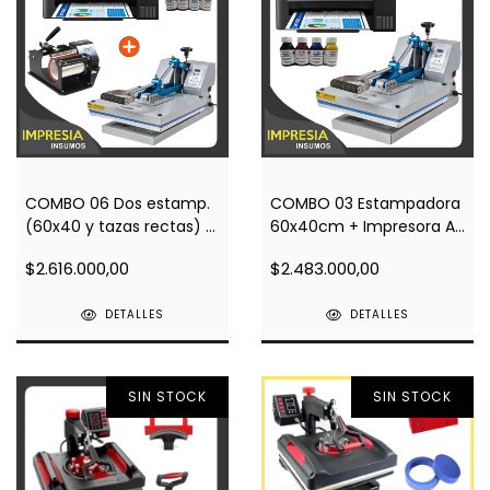
COMBO 06 Dos estamp.
COMBO 03 Estampadora
(60x40 y tazas rectas) +
60x40cm + Impresora A3
Impresora A3 L14150 +
L14150 + Regalos
$2.616.000,00
$2.483.000,00
Regalos
DETALLES
DETALLES
SIN STOCK
SIN STOCK