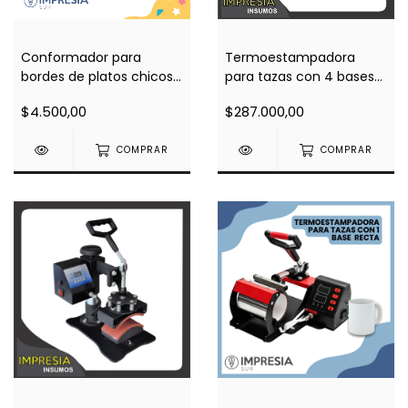
Conformador para
Termoestampadora
bordes de platos chicos
para tazas con 4 bases
(para sublimar bordes en
intercambiables
$4.500,00
$287.000,00
plancha plana)
COMPRAR
COMPRAR