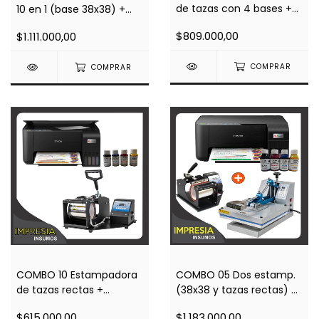
de tazas con 4 bases +
10 en 1 (base 38x38) +
Impresora A4 L3210 +
Impresora A4 L3210 +
$809.000,00
$1.111.000,00
Regalos
Regalos
COMPRAR
COMPRAR
COMBO 10 Estampadora
COMBO 05 Dos estamp.
de tazas rectas +
(38x38 y tazas rectas) +
Impresora A4 L3210 +
Impresora A4 L3250 (wifi)
$615.000,00
$1.183.000,00