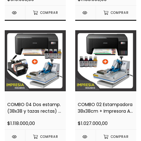
Regalos
+ Regalos
COMPRAR
COMPRAR
COMBO 04 Dos estamp.
COMBO 02 Estampadora
(38x38 y tazas rectas) +
38x38cm + Impresora A4
Impresora A4 L3210 +
L3250 (wifi) + Regalos
$1.118.000,00
$1.027.000,00
Regalos
COMPRAR
COMPRAR