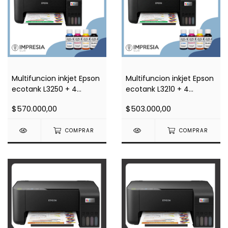
Multifuncion inkjet Epson
Multifuncion inkjet Epson
ecotank L3250 + 4
ecotank L3210 + 4
botellas de tinta de
botellas de tinta de
$570.000,00
$503.000,00
sublimacion
sublimacion
COMPRAR
COMPRAR