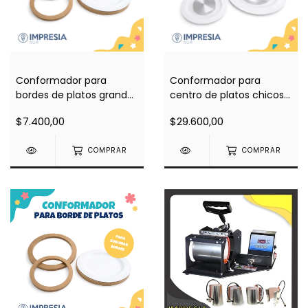
Conformador para
Conformador para
bordes de platos grandes
centro de platos chicos
(para sublimar bordes en
(para sublimar centro en
$7.400,00
$29.600,00
plancha plana)
plancha plana)
COMPRAR
COMPRAR