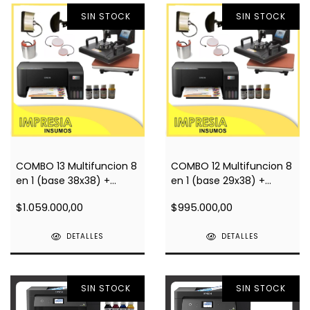
SIN STOCK
SIN STOCK
COMBO 13 Multifuncion 8
COMBO 12 Multifuncion 8
en 1 (base 38x38) +
en 1 (base 29x38) +
Impresora A4 L3210 +
Impresora A4 L3210 +
$1.059.000,00
$995.000,00
Regalos
Regalos
DETALLES
DETALLES
SIN STOCK
SIN STOCK