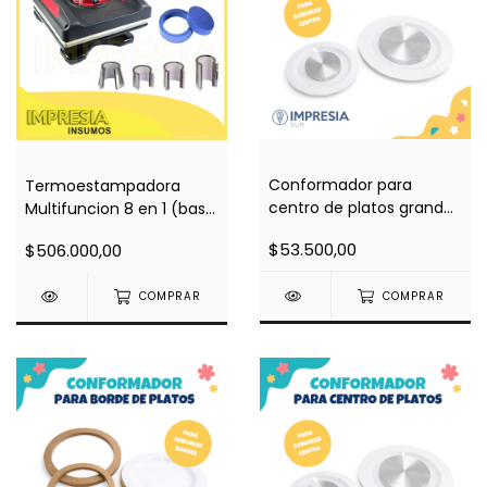
Conformador para
Termoestampadora
centro de platos grandes
Multifuncion 8 en 1 (base
(para sublimar centro en
29x38)
$53.500,00
$506.000,00
plancha plana)
COMPRAR
COMPRAR