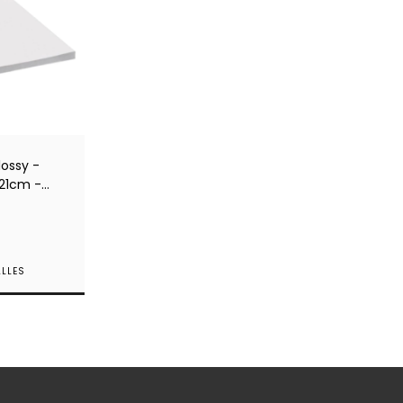
lossy -
x21cm -
sma de 50
ALLES