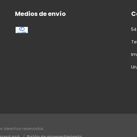
Medios de envío
C
54
Te
Im
Ur
os derechos reservados.
gresá acá.
/
Botón de arrepentimiento