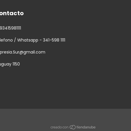
ontacto
93415981111
lefono / Whatsapp - 341-598 1111
presia.Sur@gmail.com
uguay 1150