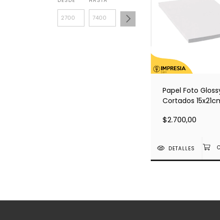
DESDE
HASTA
Papel Foto Gloss
Cortados 15x21c
200grs - Resma 
$2.700,00
hojas
DETALLES