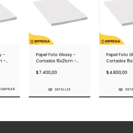
y -
Papel Foto Glossy -
Papel Foto G
m -
Cortados 15x21cm -
Cortados 15
de 20
200grs - Resma de 100
200grs - Re
$7.400,00
$4.800,00
hojas
hojas
DETALLES
DET