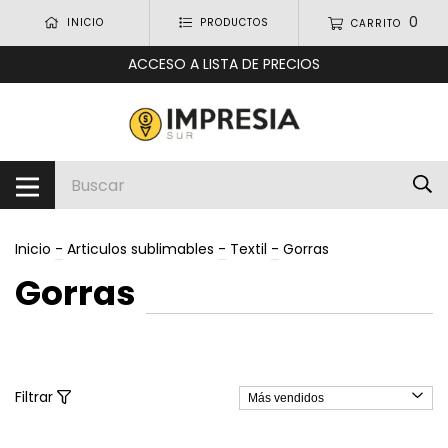
0
INICIO
PRODUCTOS
CARRITO
ACCESO A LISTA DE PRECIOS
Inicio
-
Articulos sublimables
-
Textil
-
Gorras
Gorras
Filtrar