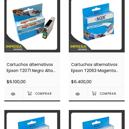
Cartuchos alternativos
Cartuchos alternativos
Epson T2071 Negro Alta
Epson T2063 Magenta
Capacidad (Impresoras
(Impresoras Xp2101)
$6.100,00
$6.400,00
Xp 2101)