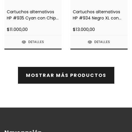
Cartuchos alternativos
Cartuchos alternativos
HP #935 Cyan con Chip
HP #934 Negro XL con
Impresoras 6820, 6230,
Chip Impresoras 6820,
$11.000,00
$13.000,00
6830
6230, 6830
DETALLES
DETALLES
MOSTRAR MÁS PRODUCTOS