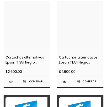
Cartuchos alternativos
Cartuchos alternativos
Epson T1351 Negro
Epson T1331 Negro
(Impresoras T25 / TX125 /
(Impresoras TX235 /
$2.600,00
$2.600,00
TX135)
TX320 / TX420 / TX430)