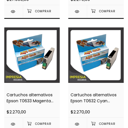
3940. 3920, 3940, djf 380,
CX3700 / CX4100 /
d1360, f4180, f350, f380
CX4700)
Cartuchos alternativos
Cartuchos alternativos
Epson T0633 Magenta
Epson T0632 Cyan
(Impresoras C67 / C87 /
(Impresoras C67 / C87 /
$2.270,00
$2.270,00
CX3700 / CX4100 /
CX3700 / CX4100 /
CX4700)
CX4700)