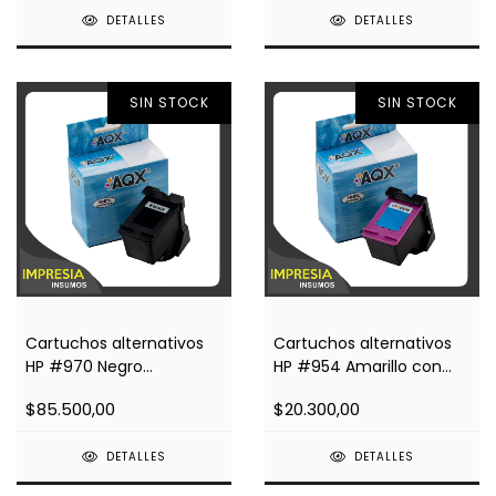
DETALLES
DETALLES
SIN STOCK
SIN STOCK
Cartuchos alternativos
Cartuchos alternativos
HP #970 Negro
HP #954 Amarillo con
Impresoras Officejet
Chip Impresoras 8710,
$85.500,00
$20.300,00
X476dw, X451, X576, X551
8210
DETALLES
DETALLES