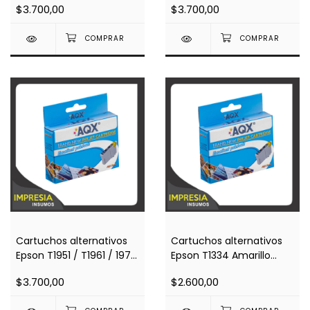
$3.700,00
$3.700,00
211 / Xp401 / Xp201 /
Xp401 / Xp201 / Xp411)
Xp411)
Cartuchos alternativos
Cartuchos alternativos
Epson T1951 / T1961 / 1971
Epson T1334 Amarillo
Negro (Impresoras Xp 211
(Impresoras T25 / TX125 /
$3.700,00
$2.600,00
/ Xp401 / Xp201 / Xp411)
TX135 / TX235 / TX320 /
TX420 / TX430)