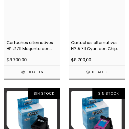
Cartuchos alternativos
Cartuchos alternativos
HP #711 Magenta con
HP #711 Cyan con Chip
Chip Impresoras T120,
Impresoras T120, 520
$8.700,00
$8.700,00
520
DETALLES
DETALLES
SIN STOCK
SIN STOCK