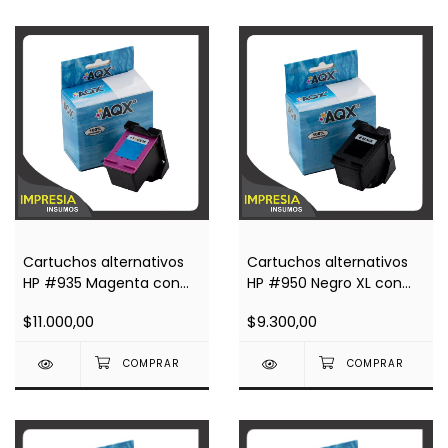
Cartuchos alternativos
Cartuchos alternativos
HP #935 Magenta con
HP #950 Negro XL con
Chip Impresoras 6820,
Chip Impresoras
$11.000,00
$9.300,00
6230, 6830
Officejet pro 8100, 8600,
8620