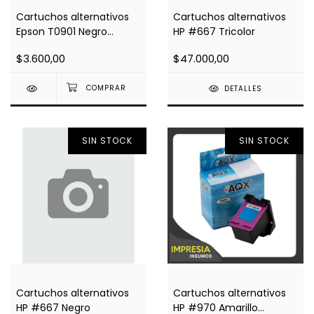
Cartuchos alternativos
Cartuchos alternativos
Epson T0901 Negro
HP #667 Tricolor
(Impresoras c92 /
$3.600,00
$47.000,00
cx5600)
DETALLES
SIN STOCK
SIN STOCK
Cartuchos alternativos
Cartuchos alternativos
HP #667 Negro
HP #970 Amarillo