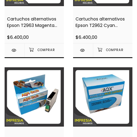
Cartuchos alternativos
Cartuchos alternativos
Epson T2963 Magenta
Epson T2962 Cyan
(Impresoras Xp 231 /
(Impresoras Xp 231 /
$6.400,00
$6.400,00
Xp431)
Xp431)