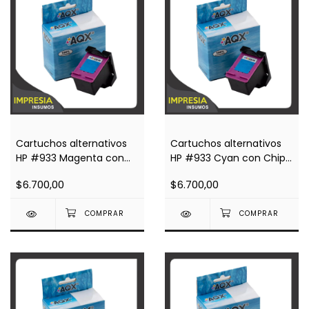
Cartuchos alternativos
Cartuchos alternativos
HP #933 Magenta con
HP #933 Cyan con Chip
Chip Impresoras 7110,
Impresoras 7110, 7610,
$6.700,00
$6.700,00
7610, 7612
7612