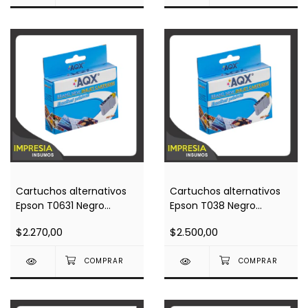
Cartuchos alternativos
Cartuchos alternativos
Epson T0631 Negro
Epson T038 Negro
(Impresoras C67 / C87 /
(Impresoras C43)
$2.270,00
$2.500,00
CX3700 / CX4100 /
CX4700)