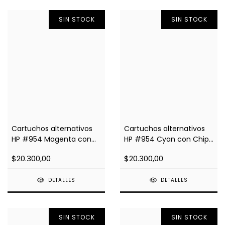
SIN STOCK
SIN STOCK
Cartuchos alternativos
Cartuchos alternativos
HP #954 Magenta con
HP #954 Cyan con Chip
Chip Impresoras 8710,
Impresoras 8710, 8210
$20.300,00
$20.300,00
8210
DETALLES
DETALLES
SIN STOCK
SIN STOCK