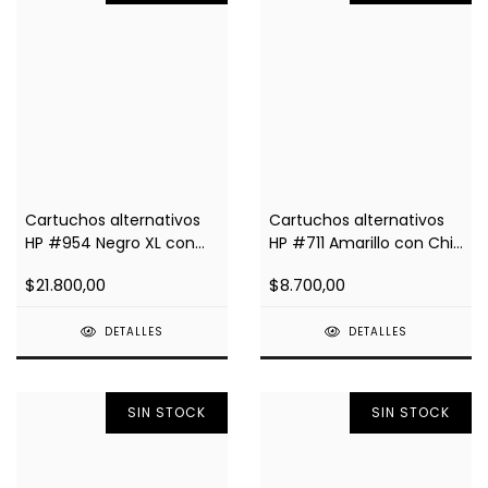
Cartuchos alternativos
Cartuchos alternativos
HP #954 Negro XL con
HP #711 Amarillo con Chip
Chip Impresoras 8710,
Impresoras T120, 520
$21.800,00
$8.700,00
8210
DETALLES
DETALLES
SIN STOCK
SIN STOCK