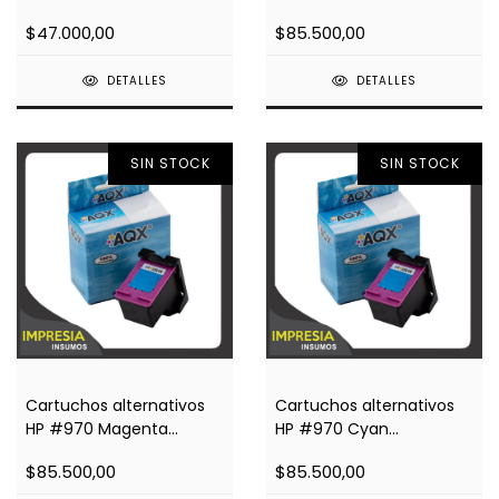
Impresoras Officejet
$47.000,00
$85.500,00
X476dw, X451, X576, X551
DETALLES
DETALLES
SIN STOCK
SIN STOCK
Cartuchos alternativos
Cartuchos alternativos
HP #970 Magenta
HP #970 Cyan
Impresoras Officejet
Impresoras Officejet
$85.500,00
$85.500,00
X476dw, X451, X576, X551
X476dw, X451, X576, X551