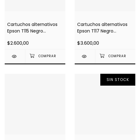
Cartuchos alternativos
Cartuchos alternativos
Epson T115 Negro
Epson T117 Negro
(Impresoras T33)
(Impresoras T23 / TX105
$2.600,00
$3.600,00
/ T24 / TX115)
SIN STOCK