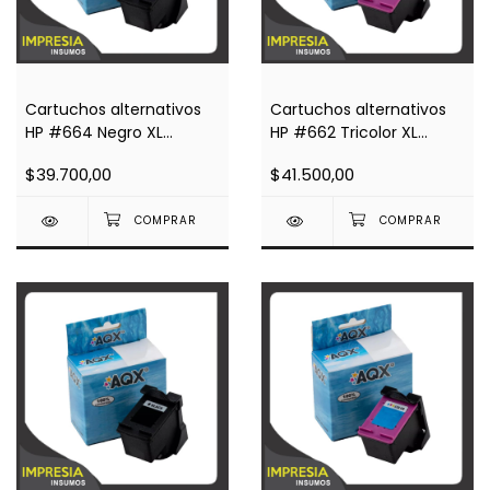
Cartuchos alternativos
Cartuchos alternativos
HP #664 Negro XL
HP #662 Tricolor XL
(F6V31AL) Impresoras
(CZ106AL) Impresoras
$39.700,00
$41.500,00
2135 3635 4535 4675
2515 3515