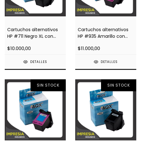
Cartuchos alternativos
Cartuchos alternativos
HP #711 Negro XL con
HP #935 Amarillo con
Chip Impresoras T120,
Chip Impresoras 6820,
$10.000,00
$11.000,00
520
6230, 6830
DETALLES
DETALLES
SIN STOCK
SIN STOCK