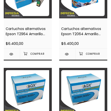
Cartuchos alternativos
Cartuchos alternativos
Epson T2964 Amarillo
Epson T2064 Amarillo
(Impresoras Xp 231 /
(Impresoras Xp2101)
$6.400,00
$6.400,00
Xp431)