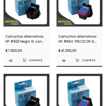
Cartuchos alternativos
Cartuchos alternativos
HP #932 Negro XL con
HP #664 TRICOLOR XL
Chip Impresoras 7110,
(F6V30AL) Impresoras
$7.900,00
$41.300,00
7610, 7612
2135 3635 4535 4675 O