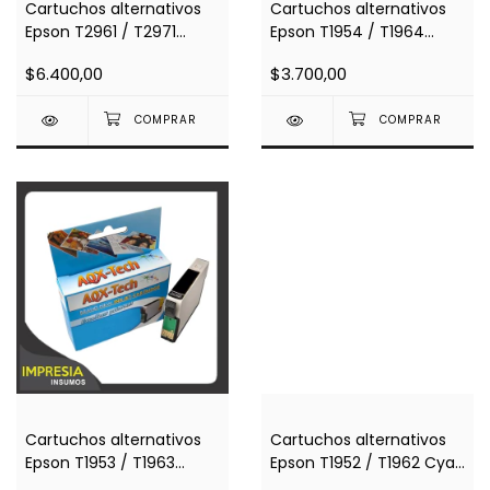
Cartuchos alternativos
Cartuchos alternativos
Epson T2961 / T2971
Epson T1954 / T1964
Negro (Impresoras Xp 231
Amarillo (Impresoras Xp
$6.400,00
$3.700,00
/ Xp431)
211 / Xp401 / Xp201 /
Xp411)
Cartuchos alternativos
Cartuchos alternativos
Epson T1953 / T1963
Epson T1952 / T1962 Cyan
Magenta (Impresoras Xp
(Impresoras Xp 211 /