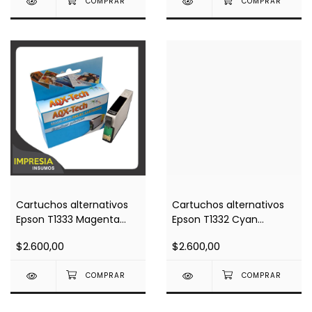
Cartuchos alternativos
Cartuchos alternativos
Epson T1333 Magenta
Epson T1332 Cyan
(Impresoras T25 / TX125 /
(Impresoras T25 / TX125 /
$2.600,00
$2.600,00
TX135 / TX235 / TX320 /
TX135 / TX235 / TX320 /
TX420 / TX430)
TX420 / TX430)