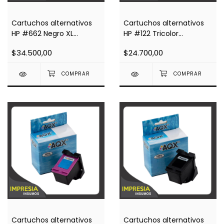
Cartuchos alternativos
Cartuchos alternativos
HP #662 Negro XL
HP #122 Tricolor
(CZ105AL) Impresoras
(CH564HL) Impresoras
$34.500,00
$24.700,00
2515 3515
1000, 1050, 2000, 2050,
3000, 3050
Cartuchos alternativos
Cartuchos alternativos