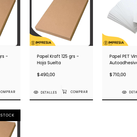
rs -
Papel Kraft 125 grs -
Papel PET Vin
Hoja Suelta
Autoadhesiv
(Filmilo) - H
$490,00
$710,00
- A4
DETALLES
DET
 STOCK