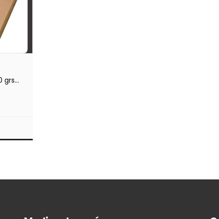
 grs -
S