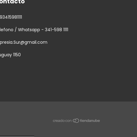
ontacto
93415981111
lefono / Whatsapp - 341-598 1111
presia.Sur@gmail.com
uguay 1150