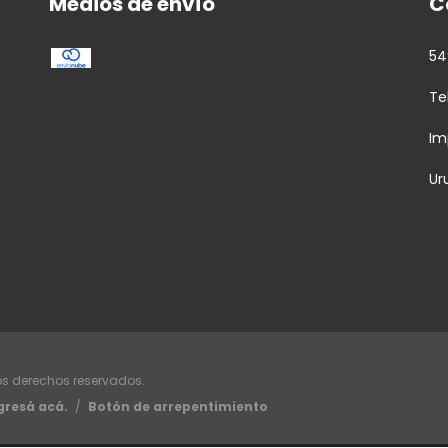
Medios de envío
C
54
Te
Im
Ur
os derechos reservados.
gresá acá.
/
Botón de arrepentimiento