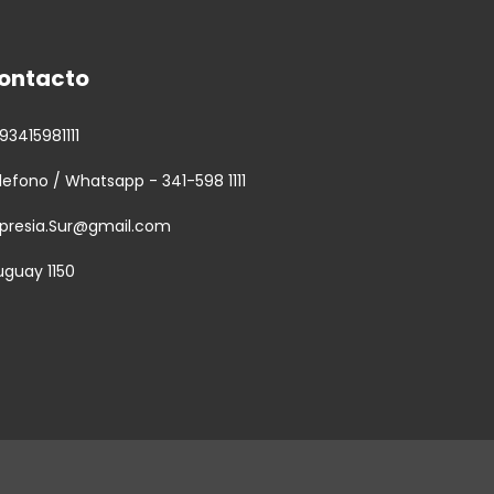
ontacto
93415981111
lefono / Whatsapp - 341-598 1111
presia.Sur@gmail.com
uguay 1150