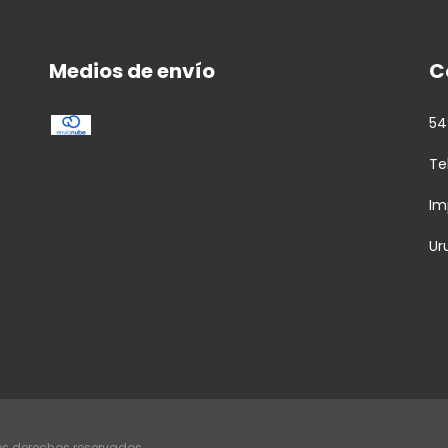
Medios de envío
C
54
Te
Im
Ur
os derechos reservados.