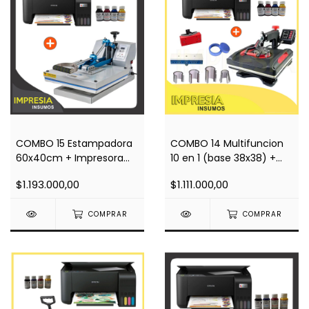
COMBO 15 Estampadora
COMBO 14 Multifuncion
60x40cm + Impresora
10 en 1 (base 38x38) +
A4 L3210 + Regalos
Impresora A4 L3210 +
$1.193.000,00
$1.111.000,00
Regalos
COMPRAR
COMPRAR