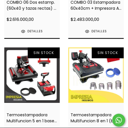
COMBO 06 Dos estamp.
COMBO 03 Estampadora
(60x40 y tazas rectas) +
60x40cm + Impresora A3
Impresora A3 L14150 +
L14150 + Regalos
$2.616.000,00
$2.483.000,00
Regalos
DETALLES
DETALLES
SIN STOCK
SIN STOCK
Termoestampadora
Termoestampadora
Multifuncion 5 en 1 base
Multifuncion 8 en 1 (base
estandar (29x38cm)
38x38)