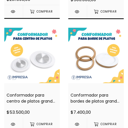
COMPRAR
COMPRAR
Conformador para
Conformador para
centro de platos grandes
bordes de platos grandes
(para sublimar centro en
(para sublimar bordes en
$53.500,00
$7.400,00
plancha plana)
plancha plana)
COMPRAR
COMPRAR