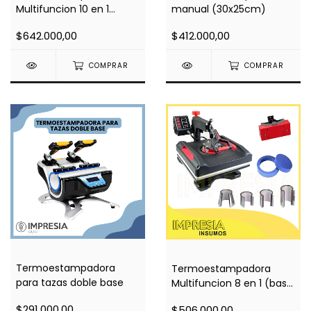
manual (30x25cm)
Multifuncion 10 en 1
(base 38x38)
$412.000,00
$642.000,00
COMPRAR
COMPRAR
Termoestampadora
Termoestampadora
para tazas doble base
Multifuncion 8 en 1 (base
29x38)
$291.000,00
$506.000,00