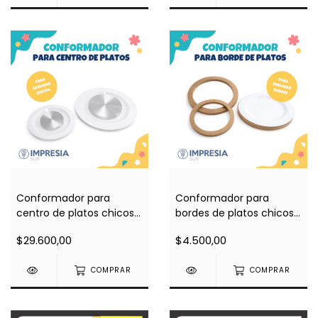
Conformador para
Conformador para
centro de platos chicos
bordes de platos chicos
(para sublimar centro en
(para sublimar bordes en
$29.600,00
$4.500,00
plancha plana)
plancha plana)
COMPRAR
COMPRAR