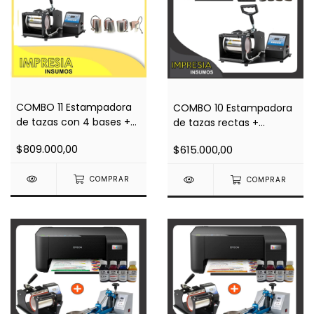
COMBO 11 Estampadora
COMBO 10 Estampadora
de tazas con 4 bases +
de tazas rectas +
Impresora A4 L3210 +
Impresora A4 L3210 +
$809.000,00
$615.000,00
Regalos
Regalos
COMPRAR
COMPRAR