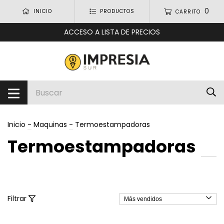
0
INICIO
PRODUCTOS
CARRITO
ACCESO A LISTA DE PRECIOS
Inicio
-
Maquinas
-
Termoestampadoras
Termoestampadoras
Filtrar