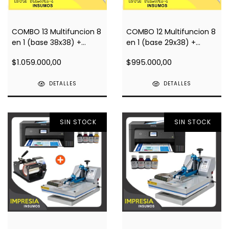
COMBO 13 Multifuncion 8
COMBO 12 Multifuncion 8
en 1 (base 38x38) +
en 1 (base 29x38) +
Impresora A4 L3210 +
Impresora A4 L3210 +
$1.059.000,00
$995.000,00
Regalos
Regalos
DETALLES
DETALLES
SIN STOCK
SIN STOCK