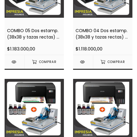
COMBO 05 Dos estamp.
COMBO 04 Dos estamp.
(38x38 y tazas rectas) +
(38x38 y tazas rectas) +
Impresora A4 L3250 (wifi)
Impresora A4 L3210 +
$1.183.000,00
$1.118.000,00
+ Regalos
Regalos
COMPRAR
COMPRAR