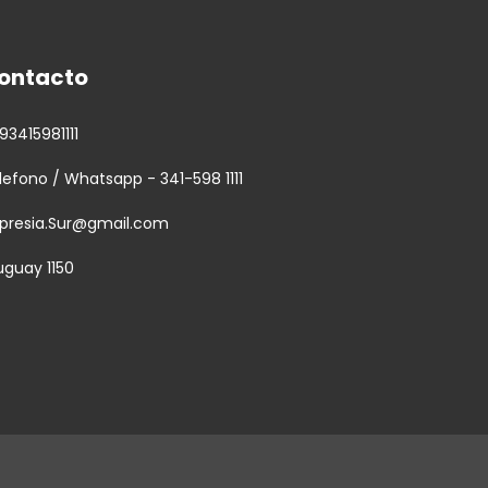
ontacto
93415981111
lefono / Whatsapp - 341-598 1111
presia.Sur@gmail.com
uguay 1150