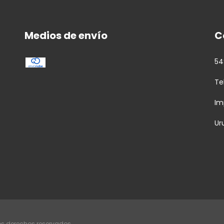
Medios de envío
C
54
Te
Im
Ur
os derechos reservados.