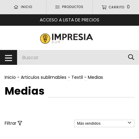
0
INICIO
PRODUCTOS
CARRITO
ACCESO A LISTA DE PRECIOS
Inicio
-
Articulos sublimables
-
Textil
-
Medias
Medias
Filtrar